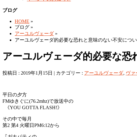
ブログ
HOME
»
ブログ »
アーユルヴェーダ
»
アーユルヴェーダ的必要な恐れと意味のない不安につい
アーユルヴェーダ的必要な恐
投稿日 : 2019年1月15日 | カテゴリー :
アーユルヴェーダ
,
ヴァ
平日の夕方
FMゆきぐに(76.2mhz)で放送中の
《YOU GOTTA FLASH!》
その中で毎月
第2 第4 火曜日PM6:12から
『ガナパティの