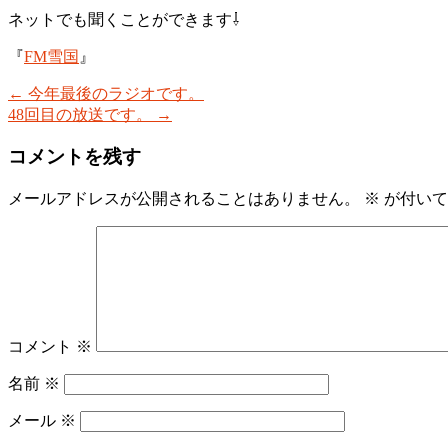
ネットでも聞くことができます⇩
『
FM雪国
』
←
今年最後のラジオです。
48回目の放送です。
→
コメントを残す
メールアドレスが公開されることはありません。
※
が付いて
コメント
※
名前
※
メール
※