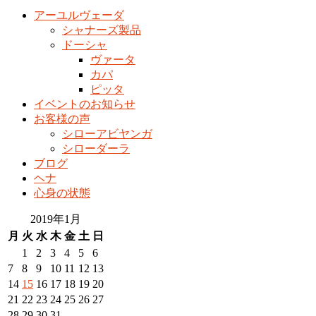
アーユルヴェーダ
シャナーズ製品
ドーシャ
ヴァータ
カパ
ピッタ
イベントのお知らせ
お客様の声
シローアビヤンガ
シローダーラ
ブログ
ヘナ
心身の状態
2019年1月
月
火
水
木
金
土
日
1
2
3
4
5
6
7
8
9
10
11
12
13
14
15
16
17
18
19
20
21
22
23
24
25
26
27
28
29
30
31