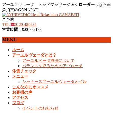
アーユルヴェーダ ヘッドマッサージ＆シローダーラなら南
魚沼市のGANAPATI
ご予約
TEL
0120-489235
営業時間：9:00～21:00
MENU
メ
ホーム
ニ
アーユルヴェーダとは？
ュ
アーユルベーダ療法について
ー
バランスを取るためのアプローチ
を
体質チェック
飛
メニュー
ば
シャナーズアーユルヴェーダオイル
す
こんな方にオススメ
お客様の声
アクセス
ブログ
イベントのお知らせ