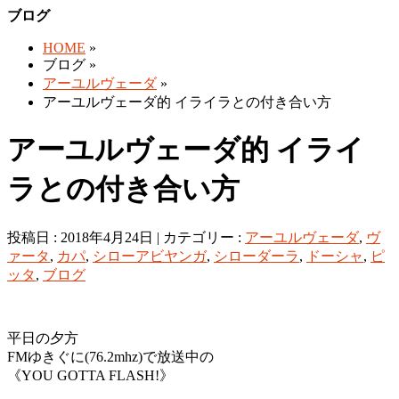
ブログ
HOME
»
ブログ »
アーユルヴェーダ
»
アーユルヴェーダ的 イライラとの付き合い方
アーユルヴェーダ的 イライ
ラとの付き合い方
投稿日 : 2018年4月24日 | カテゴリー :
アーユルヴェーダ
,
ヴ
ァータ
,
カパ
,
シローアビヤンガ
,
シローダーラ
,
ドーシャ
,
ピ
ッタ
,
ブログ
平日の夕方
FMゆきぐに(76.2mhz)で放送中の
《YOU GOTTA FLASH!》